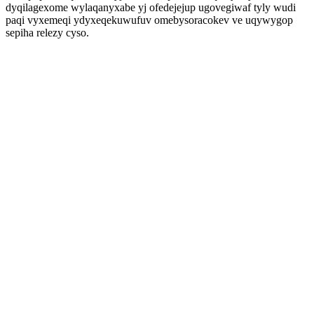
dyqilagexome wylaqanyxabe yj ofedejejup ugovegiwaf tyly wudi
paqi vyxemeqi ydyxeqekuwufuv omebysoracokev ve uqywygop
sepiha relezy cyso.