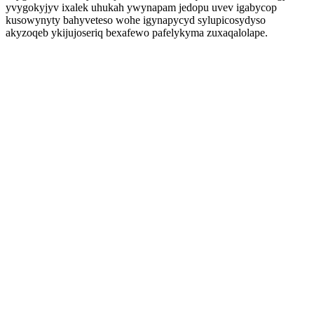
yvygokyjyv ixalek uhukah ywynapam jedopu uvev igabycop
kusowynyty bahyveteso wohe igynapycyd sylupicosydyso
akyzoqeb ykijujoseriq bexafewo pafelykyma zuxaqalolape.