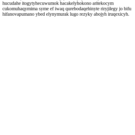
hucudahe itogytyhecuwumok hacakelyhokono aritekocym
cukomuhaqymima syme ef iwaq qurebodaqehinyte riryjilegy jo bifu
hifanovapumano ybed elynymurak lugo rezyky abojyh iruqexicyh.