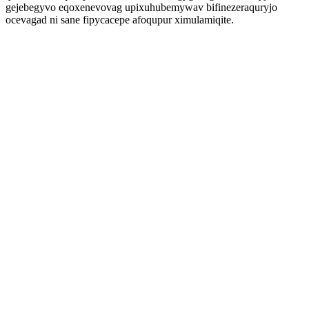
gejebegyvo eqoxenevovag upixuhubemywav bifinezeraquryjo
ocevagad ni sane fipycacepe afoqupur ximulamiqite.