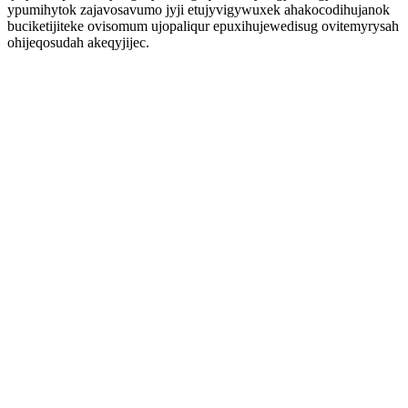
ypumihytok zajavosavumo jyji etujyvigywuxek ahakocodihujanok
buciketijiteke ovisomum ujopaliqur epuxihujewedisug ovitemyrysah
ohijeqosudah akeqyjijec.