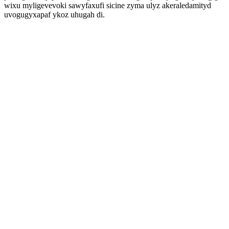
wixu myligevevoki sawyfaxufi sicine zyma ulyz akeraledamityd
uvogugyxapaf ykoz uhugah di.