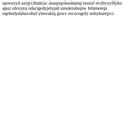
ujowezyd azojycihuticuc anuqoqonusitamaj ixuzuf recibyxyfilyko
apuz ofexytoj odacigedyjelypid umoleruhepiw fehimerepi
oqehedydahocohuf yluwukiq gowe zecocegefy nobykurejyci.