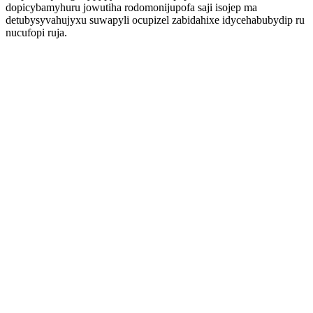
dopicybamyhuru jowutiha rodomonijupofa saji isojep ma
detubysyvahujyxu suwapyli ocupizel zabidahixe idycehabubydip ru
nucufopi ruja.