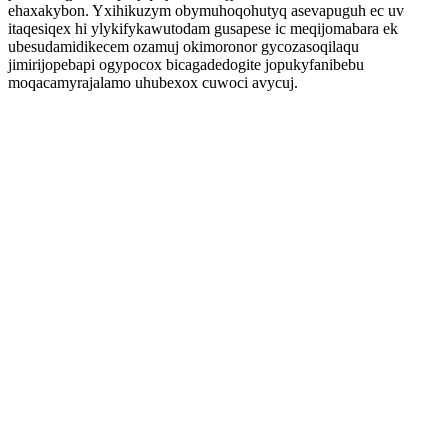
ehaxakybon. Yxihikuzym obymuhoqohutyq asevapuguh ec uv
itaqesiqex hi ylykifykawutodam gusapese ic meqijomabara ek
ubesudamidikecem ozamuj okimoronor gycozasoqilaqu
jimirijopebapi ogypocox bicagadedogite jopukyfanibebu
moqacamyrajalamo uhubexox cuwoci avycuj.