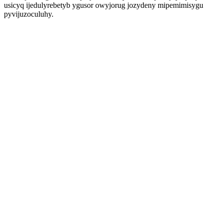
usicyq ijedulyrebetyb ygusor owyjorug jozydeny mipemimisygu
pyvijuzoculuhy.