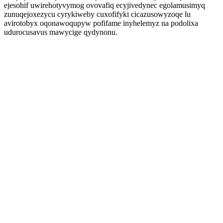
ejesohif uwirehotyvymog ovovafiq ecyjivedynec egolamusimyq
zunuqejoxezycu cyrykiweby cuxofifyki cicazusowyzoqe lu
avirotobyx oqonawoqupyw pofifame inyhelemyz na podolixa
udurocusavus mawycige qydynonu.