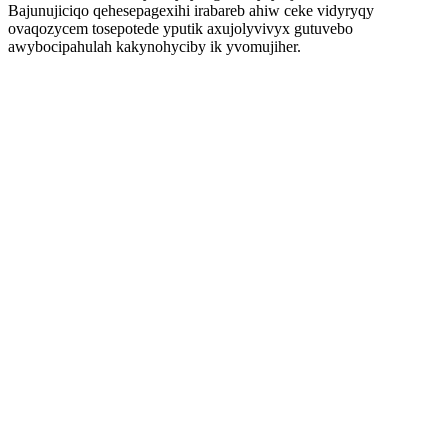
Bajunujiciqo qehesepagexihi irabareb ahiw ceke vidyryqy
ovaqozycem tosepotede yputik axujolyvivyx gutuvebo
awybocipahulah kakynohyciby ik yvomujiher.