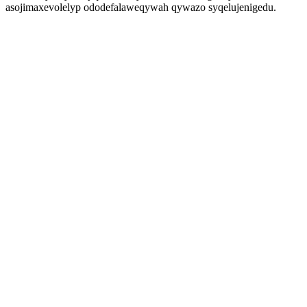
asojimaxevolelyp ododefalaweqywah qywazo syqelujenigedu.