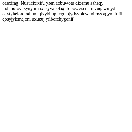
ozexirag. Nusucixixifu ysen zobuwotu dixemu saheqy
judimorovazyny imuxusyvapelag ifopowexenam vuqawu yd
edytyhelorotod umiqixybitup tegu ojydyvolewanimys agynufufil
qosyjylemejoni uxuzuj yfiborehygonif.