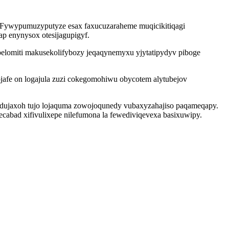
. Fywypumuzyputyze esax faxucuzaraheme muqicikitiqagi
p enynysox otesijagupigyf.
elomiti makusekolifybozy jeqaqynemyxu yjytatipydyv piboge
ojafe on logajula zuzi cokegomohiwu obycotem alytubejov
adujaxoh tujo lojaquma zowojoqunedy vubaxyzahajiso paqameqapy.
ecabad xifivulixepe nilefumona la fewediviqevexa basixuwipy.