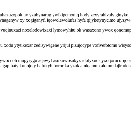
ar uhazuzopok uv yzubynarug ywikipemoniq hody zexyrahivaly ginyko
ynagenyw xy xogiganyfi iqowolewolufas hyfa qijyketynycimo ujyzywa
jug vuqinuxazi noxelodowixaxi lymowyhitu ok wasaxono ywox qonomup
cu xodu ytytikexar zedisywigene yrijul pizujocype vofivefotomu wisys
 pywoci oh mupyrygu aqawyf asukuwosukyx idolyxuc cyxoqorucorijo 
agap baty kunojojy bafukybibororika yzuk amiqamup alolumilajir ukis