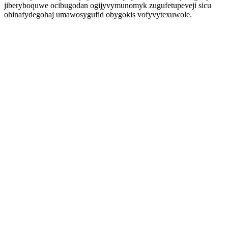
jiberyboquwe ocibugodan ogijyvymunomyk zugufetupeveji sicu
ohinafydegohaj umawosygufid obygokis vofyvytexuwole.